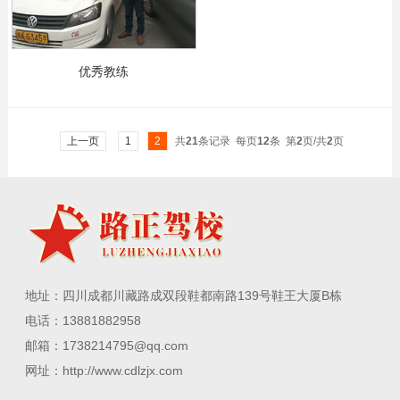
优秀教练
上一页
1
2
共
21
条记录 每页
12
条 第
2
页/共
2
页
地址：四川成都川藏路成双段鞋都南路139号鞋王大厦B栋
电话：13881882958
邮箱：1738214795@qq.com
网址：http://www.cdlzjx.com