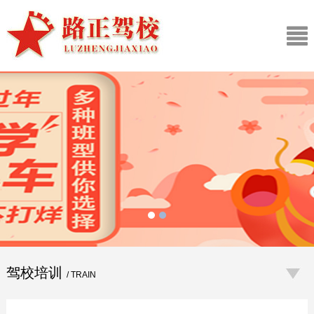
驾校培训
/ TRAIN