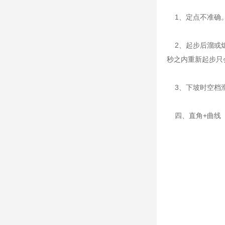
1、定点不准确。
2、起步后溜或熄
秒之内重新起步只
3、下坡时空档滑
四、直角+曲线