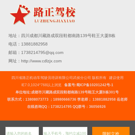
地址：四川成都川藏路成双段鞋都南路139号鞋王大厦B栋
电话：13881882958
邮箱：1738214795@qq.com
网址：http://www.cdlzjx.com
四川省路正机动车驾驶员培训有限公司武侯分公司 版权所有 建议使用
IE7.0,1024*768以上浏览
备案号:蜀ICP备10201242号-1
单位地址:成都市川藏路成双段鞋都南路139号鞋王大厦B栋301号
联系方式：
13808073773
；
18980666736
李老师；
13881882958
岳老师
在线咨询QQ：
1738214795
QQ群号：36056926