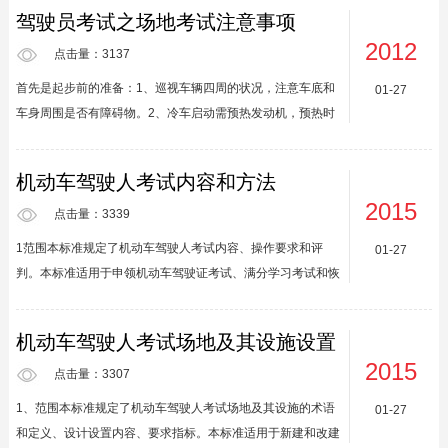
中级轿车（1.6－2.5升）、中高级轿车（2.5－4升）、高级轿
驾驶员考试之场地考试注意事项
车（4升以上）；客车按照长度划分：有微型客车（不超过3.5
2012
米）、小型客车（3.5－7米）、中型客车（7－10米）和大型
点击量：3137
客车（10米以上）；货车按照载重量划分：有微型货车（1.8
首先是起步前的准备：1、巡视车辆四周的状况，注意车底和
01-27
吨以下）、轻型货车（1.8－6吨）、中型货车（6－14吨）、
车身周围是否有障碍物。2、冷车启动需预热发动机，预热时
重型货车（14吨以上）。不同车型所...
间视气温而定，一般要求怠速恢复正常即可起步。3、系好安
全带。4、看看驾驶座和后视镜的位置是否合适，如不合适请
机动车驾驶人考试内容和方法
调整。在这里简单说一下系安全带的的方法：安全带不要缠绕
2015
扭曲；安全带的肩带应跨过锁骨位置，腰带放在髋部；安全带
点击量：3339
应当贴身。如果不系安全带，安全气囊的保护作用就会降低。
1范围本标准规定了机动车驾驶人考试内容、操作要求和评
01-27
接着，调整到合适的坐姿：开车要有好的坐姿与安全驾驶和乘
判。本标准适用于申领机动车驾驶证考试、满分学习考试和恢
坐舒适性可是密切相关的。良好的坐姿要求驾驶者双手自然搭
复驾驶资格考试。2规范性引用文件下列文件对于本文件的应
在方向盘时，后...
用是必不可少的。凡是注日期的引用文件，仅注日期的版本适
机动车驾驶人考试场地及其设施设置
用于本文件。凡是不注日期的引用文件，其最新版本（包括所
规范
2015
有的修改单）适用于本文件。公安部令第123号机动车驾驶证
点击量：3307
申领和使用规定3术语和定义下列术语和定义适用于本文件。
1、范围本标准规定了机动车驾驶人考试场地及其设施的术语
01-27
3.1机动车驾驶人考试科目一drivingtestsubject1科目一机动车
和定义、设计设置内容、要求指标。本标准适用于新建和改建