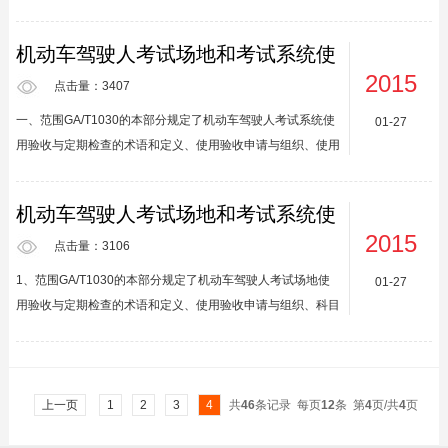
驾驶人道路交通安全法律、法规和相关知识考试科...
机动车驾驶人道路交通安全法律、法规和相关知识考试科目
（科目一），场地驾驶技能考试科目（科目二），道路驾驶技
机动车驾驶人考试场地和考试系统使
能和安全文明驾驶常识考试科目（科目三）的场地以及相关设
用验收规范 第2部分：考试系统
2015
施的设置。2、规范性引用文件下列文件对于本文件的应用是
点击量：3407
必不可少的。凡是注日期的引用文件，仅注日期的版本适用于
一、范围GA/T1030的本部分规定了机动车驾驶人考试系统使
01-27
本文件。凡是不注日期的引用文件，其最新版本（包括所有的
用验收与定期检查的术语和定义、使用验收申请与组织、使用
修改单）适用于本文件。GB5768.2道路交通标志和标线第2
验收项目与方法、使用验收报告及结果评判、定期检查周期与
部分：道路...
组织、定期检查项目与方法、定期检查报告及结果评判以及使
机动车驾驶人考试场地和考试系统使
用验收或定期检查的结果后续处理。本部分适用于机动车驾驶
用验收规范 第1部分：考试场地
2015
人驾驶理论考试系统（以下简称理论考试系统）、场地驾驶技
点击量：3106
能考试系统（以下简称场考系统）、道路驾驶技能考试系统
1、范围GA/T1030的本部分规定了机动车驾驶人考试场地使
01-27
（以下简称路考系统）首次使用前的验收和使用过程中的定期
用验收与定期检查的术语和定义、使用验收申请与组织、科目
检查。二、规范性引用文件下列文件对于本文件的应用是必不
一（含科目三安全文明驾驶常识考试）场地设施使用验收项目
可少的。凡...
与方法、科目二场地设施使用验收及定期检查、科目三考试道
路及设施使用验收、使用验收或定期检查结果后续处理。本部
分适用于新建和改建机动车驾驶人道路交通安全法律、法规和
上一页
1
2
3
4
共
46
条记录 每页
12
条 第
4
页/共
4
页
相关知识考试科目（科目一），场地驾驶技能考试科目（科目