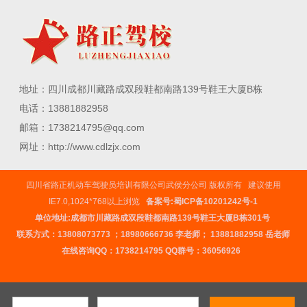
二），道路驾驶技能和安全文明驾驶常识考试科目（科目三）
考试场地及其设施的使用验收和定期检查。2、规范性引用文
件下列文...
地址：四川成都川藏路成双段鞋都南路139号鞋王大厦B栋
电话：13881882958
邮箱：1738214795@qq.com
网址：http://www.cdlzjx.com
四川省路正机动车驾驶员培训有限公司武侯分公司 版权所有 建议使用
IE7.0,1024*768以上浏览
备案号:蜀ICP备10201242号-1
单位地址:成都市川藏路成双段鞋都南路139号鞋王大厦B栋301号
联系方式：
13808073773
；
18980666736
李老师；
13881882958
岳老师
在线咨询QQ：
1738214795
QQ群号：36056926