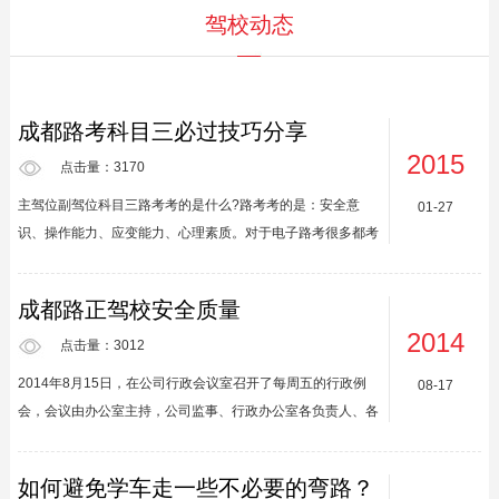
驾校动态
成都路考科目三必过技巧分享
2015
点击量：3170
主驾位副驾位科目三路考考的是什么?路考考的是：安全意
01-27
识、操作能力、应变能力、心理素质。对于电子路考很多都考
生表示很难，但据考场工作人员介绍，很多科目三电子路考不
及格的考生都是由于一些细节没注意导致的。你比如说：1、
成都路正驾校安全质量
考试就是不带身份证(死得其所)2、上车前就是不绕车一圈，
2014
进行安全确认，没有看到车停在坑里，起不了步(死不瞑目)。
点击量：3012
要看清周围路况、看车轮位置、角度、气压、人、障碍物、
2014年8月15日，在公司行政会议室召开了每周五的行政例
08-17
坑、死角情况等。绕车一圈，做好起步前的安全确认，这是一
会，会议由办公室主持，公司监事、行政办公室各负责人、各
个重要的习惯，等出了事以后就迟了!3、调好位置以后就是不
分校校长共39人参加了此次会议。会议要求：一、各分校按
系安全带(死...
照市运管处的要求成立安全质量督查小组，由分校校长任组
如何避免学车走一些不必要的弯路？
长，其他为小组成员，要有安全职责岗位要求，9月1日前将