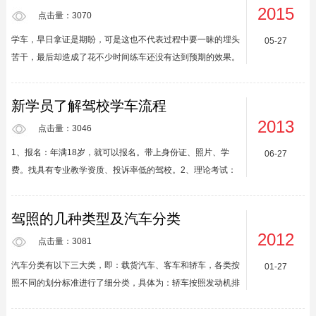
2015
各分校的部署情况和人员名单提交公司办公室备案。二、强调
点击量：3070
各分校校长值班的严肃性；三、针对合格率低的教练，总教练
学车，早日拿证是期盼，可是这也不代表过程中要一昧的埋头
05-27
要帮助教练分析原因，提高教学质量。据息，通过例会解决了
苦干，最后却造成了花不少时间练车还没有达到预期的效果。
问题、文件精神的上传下达，达到了良好的沟通效果。...
这也足够说明了我们在学车中一定要谨记教练的话，掌握正确
的练车方法，这样可以避免自己少走一些弯路。1、学车不要
新学员了解驾校学车流程
只看价格，想想低价的背后究竟可能隐藏着什么，天上不会掉
2013
馅饼，没有人会做亏本的买卖。2、学车遇到问题，而自己又
点击量：3046
没法解决，最好最快的方式就是向教练请教。练车考试，是教
1、报名：年满18岁，就可以报名。带上身份证、照片、学
06-27
练专业、熟悉的领域。3、师傅领进门，修行在个人。不管是
费。找具有专业教学资质、投诉率低的驾校。2、理论考试：
学任何一门技术或是一门学问，想必大家也都知道，师傅肯定
一部分人为此感到头疼，如果早早就有了考试的决定，不妨早
是起到指...
点开始看书。慢慢积累好过临时抱佛脚。背好试题就可以预约
驾照的几种类型及汽车分类
考了时间了，然后等待驾校考试通知。考试是在电脑上进行
2012
的，题目是系统里的题库随机选出来的，满分100分，90分合
点击量：3081
格。3、桩考：通过了理论考试，就可以预约教练上车训练
汽车分类有以下三大类，即：载货汽车、客车和轿车，各类按
01-27
了。学习的一般流程是：听教练讲解开车知识--打方向盘--上
照不同的划分标准进行了细分类，具体为：轿车按照发动机排
车练习移库。学习时间比较机动，因人而异，有时会因为一些
量划分：有微型轿车（1升以下）、轻级轿车（1－1.6升）、
因素学习时...