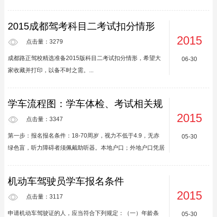
轻松快乐学车，为您平安保驾护航！李师傅在训练过程中平易
待，要尽量发挥出自己的平生所学。2、思想不能开小差，反
近人，...
应不过来时，路考，车速慢一些，桩考，可把车停住，想好了
2015成都驾考科目二考试扣分情形
再操作，千万不可盲目操作，盲目操作，只会导致事与愿违。
2015
3、在心情紧张时，深深吸一口气，心情就会平静许多，大家
点击量：3279
不妨一试。4、在考科目一的时候，可先答你会的题，做完
成都路正驾校精选准备2015版科目二考试扣分情形，希望大
06-30
后，再分析、捉摸你不会的题，实在分析、捉摸不出来时，你
家收藏并打印，以备不时之需。...
就瞢一个。...
学车流程图：学车体检、考试相关规
定
2015
点击量：3347
第一步：报名报名条件：18-70周岁，视力不低于4.9，无赤
05-30
绿色盲，听力障碍者须佩戴助听器。本地户口；外地户口凭居
住证或临时居住证，即暂住证可报名。第二步：体检凭有效身
份证参加拍照体检，外地学员由公安车辆管理部门网上查询至
机动车驾驶员学车报名条件
申请人原籍公安局车管部门，在原籍未申领过驾驶执照方可上
2015
车。1.体检项目：心电图、血压、身高、体重、听力、握力、
点击量：3117
背脊力、视力和色觉。2.体检地点：指定的新驾驶员体检地
申请机动车驾驶证的人，应当符合下列规定：（一）年龄条
05-30