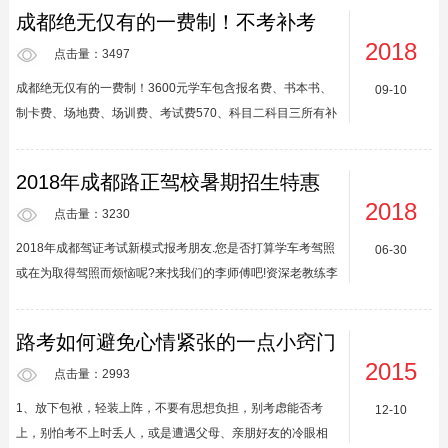
范，管理严格，建校以来一直坚持全自管、独立办学的方针，
成都绝无仅有的一费制！不考补考
得到了省交管局、成都市车辆管理所及社会各界人士的广泛赞
费，包科二科三考前模拟一次
2018
誉和学员的高度认同。建校至今，为社会培养了数万名合格的
点击量：3497
机动车驾驶员和数百名优秀的教练员，综合指标排名四川省驾
成都绝无仅有的一费制！3600元学车包含报名费、书本书、
09-10
校前列。经过多年的发展，我校创建了一套严谨、规范、科学
制卡费、场地费、场训费、考试费570、科目二科目三所有补
的教育方针，拥有一支技术精湛、教风严谨、教德高尚的教练
考费；4000元学车包含报名费、书本书、制卡费、场地费、
员队伍，建有...
场训费、考试费570、科目二科目三所有补考费；还包括考试
2018年成都路正驾校暑期招生特惠
前科二，科三各一次考前模拟费！！我们用口碑说话，拒
2800起 错过再等一年！
2018
绝“潜规则”！朋友.您是否打算学车考驾照或在为取得驾照而烦
点击量：3230
恼呢?来找我们的李师傅吧!资深老教练李师傅可以帮助您快乐
2018年成都驾证考试新模式报考朋友.您是否打算学车考驾照
06-30
轻松取得驾照。李师傅是一个超过10年驾龄的驾驶员，拥有A
或在为取得驾照而烦恼呢?来找我们的李师傅吧!资深老教练李
照，双教练证,即理论与实际操作都可以教学。早年曾在公交
师傅可以帮助您快乐轻松取得驾照。李师傅是一个超过10年
集...
驾龄的驾驶员，拥有A照，双教练证,即理论与实际操作都可以
路考如何避免心情紧张的一点小窍门
教学。早年曾在公交集团做驾驶员。早已拥有娴熟的驾驶技术
2015
和丰富的驾驶经验，同时兼备近10年的教练经验。李师傅拥
点击量：2993
有着自己非同于其他教练的完整教学大纲与课程，通过系统而
1、放下包袱，轻装上阵，不要有思想负担，别考虑能否考
12-10
科学的训练，让您轻松快乐取得驾照。李师傅的学车宗旨是：
上，别怕考不上时丢人，或是遭遇父母、亲朋好友的冷眼相