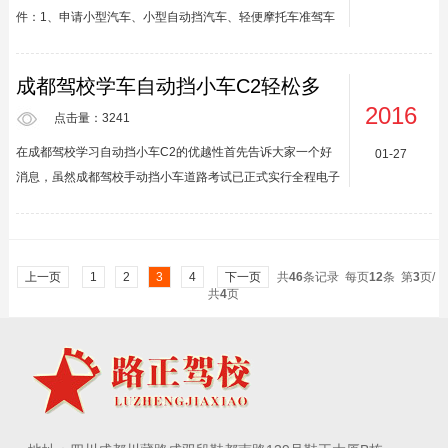
点。3.体检合格，持体检合格的《机动车驾驶人身体条件证
件：1、申请小型汽车、小型自动挡汽车、轻便摩托车准驾车
明》，身份证复印件（外地身份证同时出具暂住证复印件）预
型的，在18周岁以上，70周岁以下；2、申请低速载货汽车、
约科目...
三轮汽车、普通三轮摩托车、普通二轮摩托车或者轮式自行机
成都驾校学车自动挡小车C2轻松多
械车准驾车型的，在18周岁以上，60周岁以下；3、申请城市
了报名联系13808073773
2016
公交车、中型客车、大型货车、无轨电车或者有轨电车准驾车
点击量：3241
型的，在21周岁以上，50周岁以下；4、申请牵引车准驾车型
在成都驾校学习自动挡小车C2的优越性首先告诉大家一个好
01-27
的，在24周岁以上，50周岁以下；5、申请大型客车准驾车型
消息，虽然成都驾校手动挡小车道路考试已正式实行全程电子
的，在26周岁以上，50周岁以下。（二）身体条件：1、...
评判，但由于自动挡学员人数相对较少，而那套价格不菲的电
子路考设备又不适用于自动挡小车考试。所以在可以预见的将
来，自动挡小车还不会实行电子考试评判。因此自动挡考试还
会维持目前的80%以上的过关率。然后我们来解决一个让很
上一页
1
2
3
4
下一页
共
46
条记录 每页
12
条 第
3
页/
共
4
页
多朋友纠结的问题，那就是持自动挡驾照不能开手动挡车。其
实这个问题很好处理，你只需要自问自答就行了。第一，你学
的自动挡驾照肯定不会去买手动挡车吧?第二，你为什么老想
去开别人的车呢...