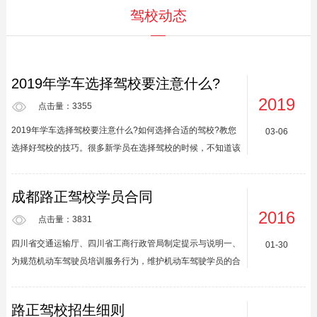
驾校动态
2019年学车选择驾校要注意什么?
2019
点击量：3355
2019年学车选择驾校要注意什么?如何选择合适的驾校?教您
03-06
选择好驾校的技巧。很多新学员在选择驾校的时候，不知道该
怎么选。现在的驾校又多，质量参差不齐，对于追求教学质量
和学车环境的学员来说，选驾校更是个难题，其实，您不妨从
成都路正驾校学员合同
以下几个刚面，来选择适合您的驾校。1、交通便利。最好是
2016
离家比较近的，如果家附近没有比较好的驾校，那就选择班车
点击量：3831
接送方便的驾校，这样学车期间的交通问题不用操心。2、驾
四川省交通运输厅、四川省工商行政管局制定提示与说明一、
01-30
校有自己的考场。通常大驾校都是自己的考场，那样考试地点
为规范机动车驾驶员培训服务行为，维护机动车驾驶学员的合
和平时练习的场地一样，有利于考生减少考试压力，顺利通过
法权益，依照《中华人民共和国合同法》、《中华人民共和国
考试，若是...
道路交通安全法》、《中华人民共和国消费者权益保护法》、
路正驾校招生细则
《中华人民共和国道路运输条例》、《四川省合同监督条例》