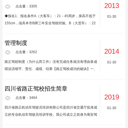
2013
等有关法律法规，四川省交通运输厅与四川省工商行政管理局
点击量：3305
联合制定本合同示范文本，供机动车驾驶员培训合同双方当事
◆报名1、报名条件A（大客车）：21－45周岁，身高不低于
01-30
人在订立合同时使用。本合同示范文本由四川省交通运输厅和
155cm，须具本市B牌三年安全驾校经验。B（大货车）：22
四川省工商行政管理局负责解释。二、机动车驾驶员培训合同
－50周岁，身高不低于155cm。C（小汽车）：16－70周
双方当事人在合...
岁，身高不低于150cm。D（三轮摩托车）：18－60周岁，
管理制度
身高不低于150cm，须具本市E牌。E（二轮摩托车）：18－
2014
60周岁，身高不低于150cm。Z（自动档小汽车）：18－70
点击量：3262
周岁，身高不低于150cm，左下肢残疾人士也可报名。视
路正驾校制度（为什么而工作）没有完成任务就没有理由拿成
01-30
力：两眼视力不低于标准视力表0.7或对数视力表4.9（允许矫
绩说话细节、责任、成绩、结果【路正驾校成功的秘诀】一、
正）；辨色力：无赤绿色盲；...
品质二、服务三、团队精神四、没做不到的事，只有不想做的
事...
四川省路正驾校招生简章
2019
点击量：3464
四川省路正机动车驾驶员培训有限公司是四川省交通厅批准成
01-30
立的专业机动车驾驶员培训学校。我公司成立之前身为蜀安驾
校体院分校——现路正驾校成立于2003年1月。我校运作规